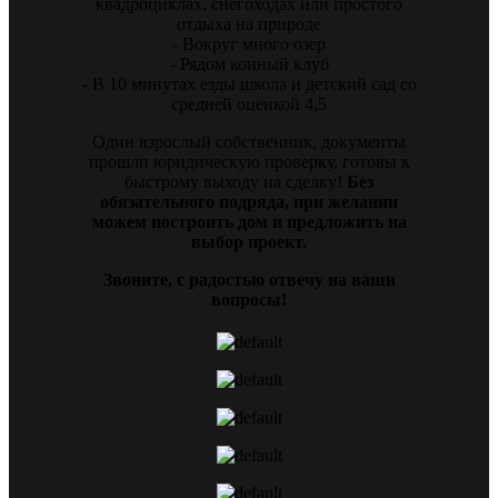
квадроциклах, снегоходах или простого
отдыха на природе
- Вокруг много озер
- Рядом конный клуб
- В 10 минутах езды школа и детский сад со
средней оценкой 4,5
Один взрослый собственник, документы
прошли юридическую проверку, готовы к
быстрому выходу на сделку!
Без
обязательного подряда, при желании
можем построить дом и предложить на
выбор проект.
​​​​​​​Звоните, с радостью отвечу на ваши
вопросы!