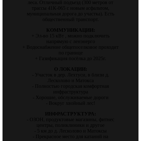
леса. Отличный подъезд (300 метров от
трассы 41К-065 с новым асфальтом,
муниципальная дорога до участка). Есть
общественный транспорт.
КОММУНИКАЦИИ:
+ Эл-во 15 кВт , можно подключить
напрямую с ленэнерго
+ Водоснабжение общепоселковое проходит
по границе
+ Газификация посёлка до 2025г.
О ЛОКАЦИИ:
- Участок в дер. Лехтуси, в близи д.
Лесколово и Матокса
- Полностью городская комфортная
инфраструктура
- Хорошие, обслуживаемые дороги
- Вокруг хвойный лес!
ИНФРАСТРУКТУРА:
- ОЗОН, продуктовые магазины, фитнес
центры, поликлиники и другое
- 5 км до д. Лесколово и Матоксы
- Прекрасное место для катаний на