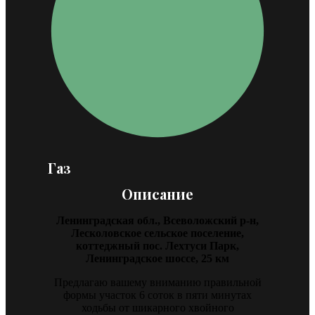
Газ
Описание
Ленинградская обл., Всеволожский р-н,
Лесколовское сельское поселение,
коттеджный пос. Лехтуси Парк,
Ленинградское шоссе, 25 км
Предлагаю вашему вниманию правильной
формы участок 6 соток в пяти минутах
ходьбы от шикарного хвойного