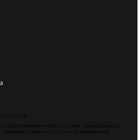
з
шоссе, 13 км
 и благоустроенном участке 15 соток. Дом расположен
 с мощными соснами на участке и на значительном