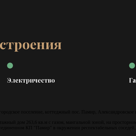
 строения
Электричество
Га
городское поселение, коттеджный пос. Памир, Александровское 
ный дом 263,6 кв.м с газом, мангальной зоной, на просторном
м уединенном КП "Памир" в окружении респектабельных соседей,