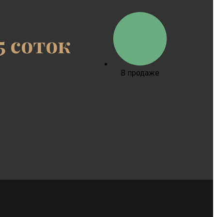
5 соток
В продаже