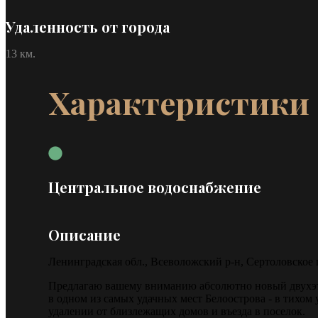
Удаленность от города
13 км.
Характеристики
Центральное водоснабжение
Описание
Ленинградская обл., Всеволожский р-н, Сертоловское 
Предлагаю вашему вниманию абсолютно новый двухэтаж
в одном из самых удачных мест Белоострова - в тихо
удалении от близлежащих домов и въезда в поселок.